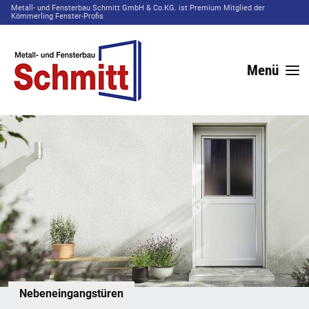
Metall- und Fensterbau Schmitt GmbH & Co.KG. ist Premium Mitglied der
Kömmerling Fenster-Profis
Menü
Nebeneingangstüren