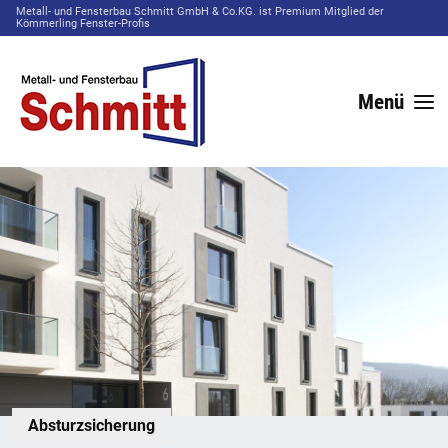
Metall- und Fensterbau Schmitt GmbH & Co.KG. ist Premium Mitglied der
Kömmerling Fenster-Profis
Menü
Absturzsicherung