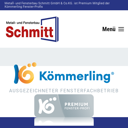
Metall- und Fensterbau Schmitt GmbH & Co.KG. ist Premium Mitglied der
Kömmerling Fenster-Profis
Menü
AUSGEZEICHNETER FENSTERFACHBETRIEB